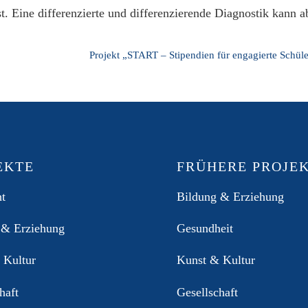
t. Eine differenzierte und differenzierende Diagnostik kann ab
Projekt „START – Stipendien für engagierte Schül
EKTE
FRÜHERE PROJE
ht
Bildung & Erziehung
 & Erziehung
Gesundheit
 Kultur
Kunst & Kultur
haft
Gesellschaft