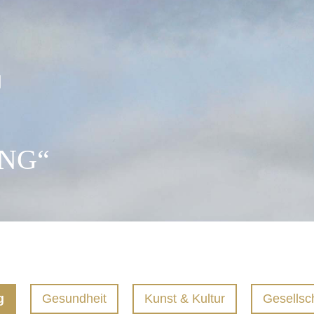
ING“
Aktuelles
Projekte
Frühere Projekte
Links
g
Gesundheit
Kunst & Kultur
Gesellsc