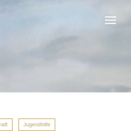
haft
Jugendhilfe