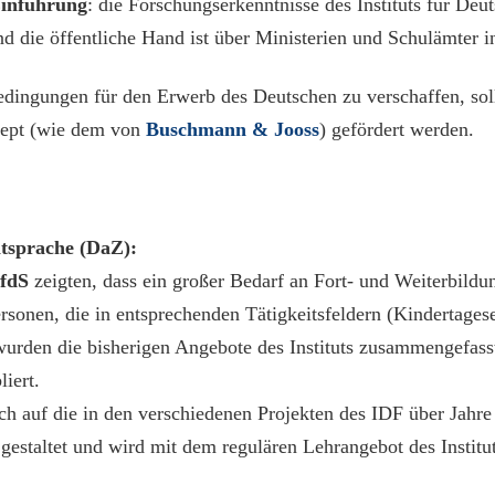
Einführung
: die Forschungserkenntnisse des Instituts für De
d die öffentliche Hand ist über Ministerien und Schulämter in
dingungen für den Erwerb des Deutschen zu verschaffen, soll
nzept (wie dem von
Buschmann & Jooss
) gefördert werden.
itsprache (DaZ):
fdS
zeigten, dass ein großer Bedarf an Fort- und Weiterbildu
ersonen, die in entsprechenden Tätigkeitsfeldern (Kindertage
urden die bisherigen Angebote des Instituts zusammengefasst
iert.
ich auf die in den verschiedenen Projekten des IDF über Jah
h gestaltet und wird mit dem regulären Lehrangebot des Instit