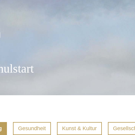
ulstart
Aktuelles
Projekte
Frühere Projekte
Links
g
Gesundheit
Kunst & Kultur
Gesellsc