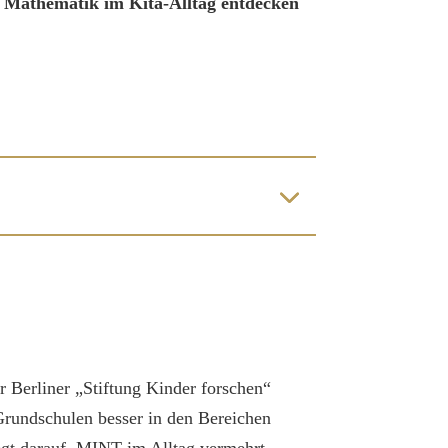
- Mathematik im Kita-Alltag entdecken
Berliner „Stiftung Kinder forschen“
 Grundschulen besser in den Bereichen
egt darauf, MINT im Alltag vermehrt