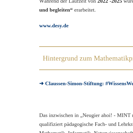
Während der Laufzeit von
2022 -2025
wur
und begleiten“
erarbeitet.
www.desy.de
Hintergrund zum Mathematikp
➜
Claussen-Simon-Stiftung: #WissensWer
Das inzwischen in „Neugier ahoi! - MINT 
qualifiziert pädagogische Fach- und Lehrkr
Mathematik, Informatik, Naturwissenschaf