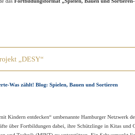
de das
Fortbildungsformat „Spielen, Bauen und Sortieren
rojekt „DESY“
te-Was zählt! Blog: Spielen, Bauen und Sortieren
mit Kindern entdecken“ umbenannte Hamburger Netzwerk der 
äfte über Fortbildungen dabei, ihre Schützlinge in Kitas und
ten und Technik (MINT) zu unterstützen. Ein Schwerpunkt li