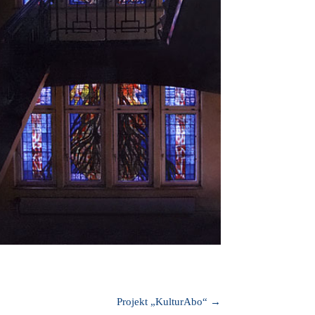
Projekt „KulturAbo“
→