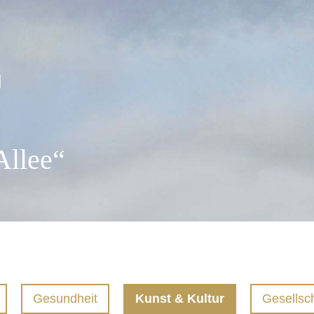
Allee“
Aktuelles
Projekte
Frühere Projekte
Links
Gesundheit
Kunst & Kultur
Gesellsch